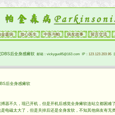
帕金森病
放心医生
中医与帕
病友故事
留言交流
DBS后全身感瘫软
邮箱：vickyguo85@163.com IP：
123.123.203.95
日
S后全身感瘫软
器不久，现已开机，但是开机后感觉全身瘫软连站立都困难了
说是电磁太大了，但是关掉后还是全身发软，不知其他病友有无