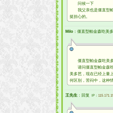
问候一下
我父亲也是僵直型帕金
挺担心的。
Milo
：僵直型帕金森吃美
僵直型帕金森吃美多
请问僵直型帕金森吃美
美多芭，现在已经上量上
何区别，苦闷中，这种情
王先生
：回复
IP：
115.171.1