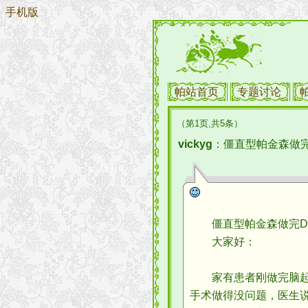
手机版
帕站首页
专题讨论
（第1页,共5条）
vickyg
：僵直型帕金森做完
僵直型帕金森做完DB
大家好：
家有患者刚做完脑起搏
手术做得没问题，医生