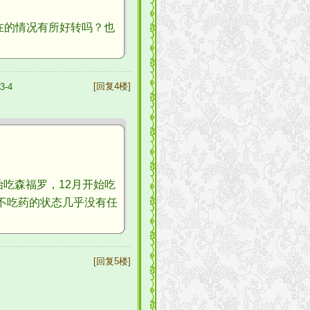
在的情况有所好转吗？也
[回复4楼]
3-4
吃森福罗，12月开始吃
不吃药的状态几乎没有任
[回复5楼]