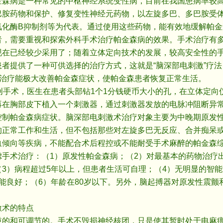
病是一种常见的中枢神经系统变性病，目前在我国患病率较高
胺药物和保护、修复变性神经元药物，以左旋多巴、多巴胺受体激
氧化酶B抑制剂等为代表。通过使用这些药物，能有效地缓解帕金
需要重视和探索外科手术治疗帕金森病的效果。手术治疗有多
现在已经较少采用了；随着立体定向技术的发展，较高安全性的
者提供了一种可供选择的治疗方式，这就是“脑深部电刺激”疗法
术治疗能极大改善帕金森症状，使帕金森患者恢复正常生活。
手术，医生在患者头部钻1个1分钱硬币大小的孔，在立体定向
再在胸部皮下植入一个刺激器，通过刺激器发放的电脉冲阻断异
控制帕金森病症状。脑深部电刺激术治疗对象主要为中晚期原发
的正常工作和生活，但不包括那些对左旋多巴无反应、合并痴呆
血倾向等疾病，不能配合术后程控或不能耐受手术麻醉的帕金森
虑手术治疗：（1）原发性帕金森病；（2）对最基本的药物治疗
3）病程超过5年以上，但患者生活可自理；（4）无明显的智
能良好；（6）年龄在80岁以下。另外，脑起搏器对原发性震颤
术的特点
和可调节的。手术不毁损神经核团，只是使其暂时处于电麻痹