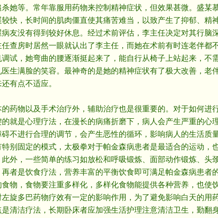
追杀她等。常年靠服用药物来控制精神症状，但效果甚微。盛某
展较快，长时间的肌肉僵直使其痛苦难当，以致产生了抑郁、精
屋病友没有得到较好休息。经过术前评估，李主任决定对其行脑
主任查房时居然一眼就认出了李主任，而她在术前有时连老伴都
机调试，她弯曲的腰逐渐挺起来了，能自行从椅子上站起来，不
见医生满脸的笑容。最神奇的是她的精神症状有了极大改善，老
来还有点不适应。
药物以及手术治疗外，辅助治疗也是很重要的。对于如何进行
键的就是心理疗法，在漫长的病痛折磨下，病人会产生严重的心
障碍不进行合理的调节，会产生恶性的循环，影响病人的生活质
有特别固定的模式，太极拳对于帕金森病患者是最适合的运动，
。此外，一些简单的练习如放松和呼吸锻炼、面部动作锻炼、头
。再者是饮食疗法，营养丰富的平衡饮食即可满足帕金森病患者
的食物，食物要注重多样化，多样化食物能提供各种营养，也使
对左旋多巴药物疗效有一定的影响作用，为了避免影响白天的用
点是清洁疗法，长期卧床者应加强生活护理注意清洁卫生，勤翻