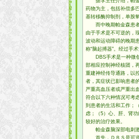
据李主任介绍，帕金森
药物为主，包括补偿多巴
基转移酶抑制剂，单胺
而中晚期帕金森患者，
由于手术是不可逆的，
波动和运动障碍的晚期患
称“脑起搏器”。经过手
DBS手术是一种微创
部相应控制神经核团，
重建神经传导通路，以
者，其症状已影响患者
严重高血压者或严重出
符合以下六种情况可考
到患者的生活和工作；（
虑；（5）心、肝、肾功
较好的治疗效果。
帕金森脑深部电刺激
首先，ＤＢＳ是可逆的