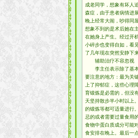
成老同学，想象有坏人
森症，由于患者病情进
晚上经常大闹，吵得同
想象不到的是术后她在
在她身上产生。经过开
小碎步也变得自如，看
了几年现在突然安静下
辅助治疗不容忽视
李主任表示除了基本的
要注意的地方：最为关
上了抑郁症，这些心理
育锻炼是必需的，但没
天坚持散步半小时以上
的锻炼等都可适量进行
忌的或者需要过量食用
食物中蛋白质成分可能
食安排在晚上。最后一