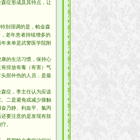
金森症形成及其特点，让
。
任特别强调的是，帕金森
看，老年患者持续增多的
两年来单是武警医学院附
康的生活习惯，保持心
近有排放有毒（有害）气
常头部外伤的人员，是最
森症，李主任认为应该
症。二是避免或减少接触
用奋乃静、利血平、氯丙
后还要注意的是发现有肢
治疗。