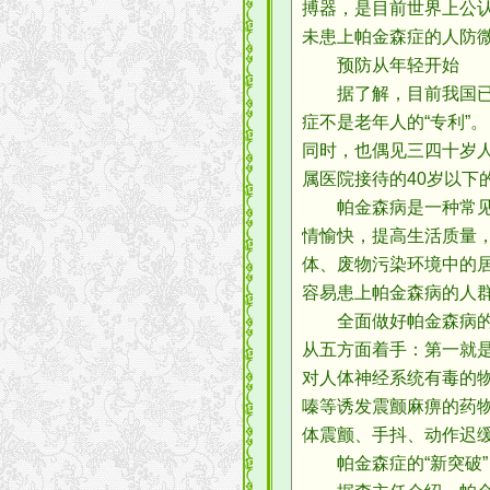
搏器，是目前世界上公
未患上帕金森症的人防
预防从年轻开始
据了解，目前我国已有
症不是老年人的“专利”
同时，也偶见三四十岁
属医院接待的40岁以下
帕金森病是一种常见的
情愉快，提高生活质量
体、废物污染环境中的
容易患上帕金森病的人
全面做好帕金森病的预
从五方面着手：第一就
对人体神经系统有毒的
嗪等诱发震颤麻痹的药
体震颤、手抖、动作迟
帕金森症的“新突破”