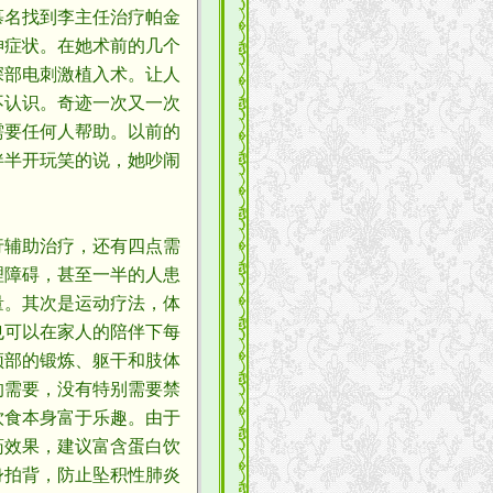
慕名找到李主任治疗帕金
神症状。在她术前的几个
深部电刺激植入术。让人
不认识。奇迹一次又一次
需要任何人帮助。以前的
伴半开玩笑的说，她吵闹
辅助治疗，还有四点需
理障碍，甚至一半的人患
量。其次是运动疗法，体
也可以在家人的陪伴下每
颈部的锻炼、躯干和肢体
的需要，没有特别需要禁
饮食本身富于乐趣。由于
药效果，建议富含蛋白饮
身拍背，防止坠积性肺炎