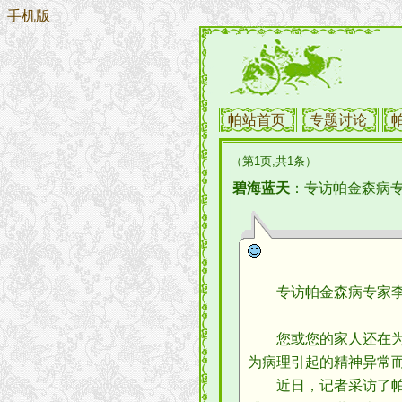
手机版
帕站首页
专题讨论
（第1页,共1条）
碧海蓝天
：专访帕金森病
专访帕金森病专家李
您或您的家人还在为帕
为病理引起的精神异常而
近日，记者采访了帕金