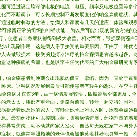
范围可通过设定脑深部电极的电流、电压、频率及电极位置等多
变化而不断调节，可以长期控制不断发展变化的帕金森病症状。
可通过临时刺激的方法，给病人和家属有几天的适应、体验和观
手术可保留正常脑组织的神经功能，为以后可能出现的新的方法的
进行，使患者全身症状都得到极大改善。相对而言，毁损双侧苍白
很少出现副作用，这是病人乐于接受的重要原因。正由于上述优
少人去做毁损术，接受脑起搏器治疗的帕金森病患者越来越多。
治愈这种疾病的希望，也是以李主任为代表的广大帕金森研究专
帕金森患者到晚期会出现肌肉僵直，挛缩。因为一直处于震颤
，卧床。这种病况发展到最后可能使患者有轻生的想法。在李主
帕金森病才仅仅3年，由于病情发展较快，四肢震颤全部累及，
足的老太太，腰部严重弯曲，走路向前倾，转弯、起立特别困难
森病折磨着她及她的家人，震颤让她晚上难以入睡，床都会被她
休息。最初药物还可以控制症状，随着病情进展，药物剂量的增
变得异常焦虑，动不动就向家人发火，自己每天躲在家中不与外
神症状，就连常年照顾她的老伴也会被他莫名其妙地臭骂一顿，