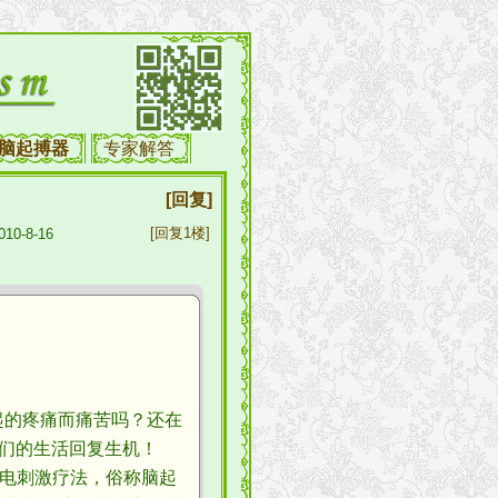
脑起搏器
专家解答
[回复]
[回复1楼]
0-8-16
的疼痛而痛苦吗？还在
我们的生活回复生机！
电刺激疗法，俗称脑起