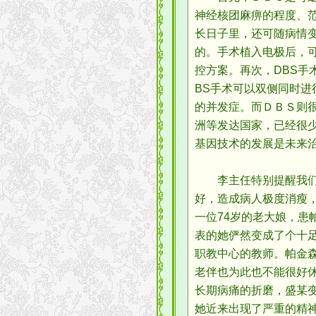
神经核团麻痹的程度、
长日子里，还可随病情
的。手术植入电极后，
控方案。再次，DBS
BS手术可以双侧同时
的并发症。而ＤＢＳ则
洲等发达国家，已经很
基因技术的发展是未来
李主任特别提醒我们，
好，造成病人极度消瘦
一位74岁的老大娘，患
表的她俨然变成了个十
职教中心的教师。帕金
老伴也为此也不能很好
长期病痛的折磨，盛某
她近来出现了严重的精