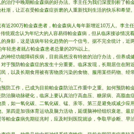
认的治疗中晚期帕金森病的好办法。李主任为我们深度剖析了帕
微杜渐，让正在受帕金森症折磨的人重新找到生活的快乐和希望
近200万帕金森患者，帕金森病人每年新增近10万人。李主
。 传统观念认为年纪大的人容易得帕金森病，但从临床接诊情况
人的身影，这是该病年轻化趋势的一个信号。据不完全统计，近
的年轻患者就占帕金森患者总量的20%以上。
神经功能障碍疾病，目前虽然没有特效的治疗办法，但养成健
，对于预防帕金森症的发生十分重要。临床发现，长期居住在附
居民，以及长期食用被有害物质污染的食物、服用某些药物、经
群。
防工作，已成为目前帕金森防治工作重中之重。如何预防帕金
是防治脑动脉硬化，临床上要认真治疗高血压、糖尿病、高脂血
物质，如一氧化碳、二氧化碳、锰、汞等。第三是避免或减少应
物。第四是加强体育运动及脑力活动，延缓脑神经组织衰老。最
缓等帕金森病先期征兆时，应及时到医院就诊，争取早诊断、早