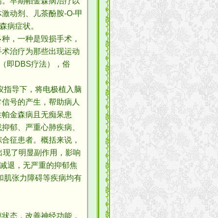
。早期帕金森病治疗以
动剂、儿茶酚胺-O-甲
森病症状。
种，一种是毁损手术，
手术治疗为那些出现运动
（即DBS疗法），俗
仪指导下，将电极植入脑
常信号的产生，帮助病人
性帕金森病且无痴呆患
或抑郁、严重心肺疾病、
综合征患者。概括来说，
出现了明显副作用，影响
能减退，无严重的抑郁焦
和肌张力障碍等疾病均有
状态，改善神经功能，