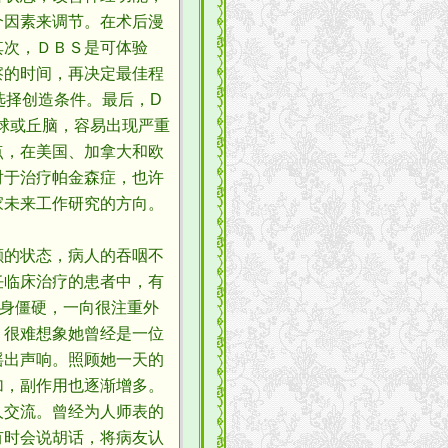
个因素来调节。在术后漫
其次，ＤＢＳ是可体验
察的时间，再决定最佳程
选择创造条件。最后，D
球或丘脑，容易出现严重
点，在美国、加拿大和欧
对于治疗帕金森症，也许
家未来工作研究的方向。
的状态，病人的吞咽不
任临床治疗的患者中，有
全身僵硬，一向很注重外
。很难想象她曾经是一位
摇出声响。照顾她一天的
加，副作用也逐渐增多。
人交流。曾经为人师表的
有时会说胡话，将病友认