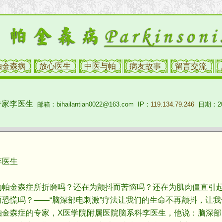
帕金森病
放心医生
中医与帕
病友故事
留言交流
专家李医生
邮箱：bihailantian0022@163.com IP：
119.134.79.246
日期：201
医生
金森症所折磨吗？还在为颤抖而苦恼吗？还在为肌肉僵直引起
恐慌吗？——“脑深部电刺激”疗法让我们的生命不再颤抖，让
森症的专家，X医学院附属医院脑系科李医生，他说：脑深部