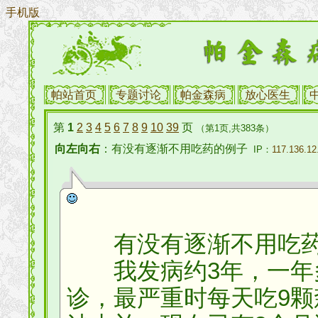
手机版
帕站首页
专题讨论
帕金森病
放心医生
第
1
2
3
4
5
6
7
8
9
10
39
页
（第1页,共383条）
向左向右
：有没有逐渐不用吃药的例子
IP：
117.136.12
有没有逐渐不用吃药
我发病约3年，一年多
诊，最严重时每天吃9颗