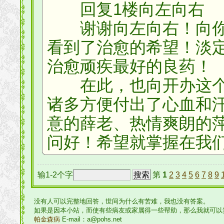
回复1楼向左向右
谢谢向左向右！向你
看到了治愈的希望！淡
治愈顽疾最好的良药！
在此，也向开办这个
诸多方便付出了心血和
意的薛老、热情爽朗的
问好！希望就掌握在我
输1-2个字
第
1
2
3
4
5
6
7
8
9
没有人可以完整地回答，世间为什么有苦难，我也没有答案。
如果是因本小站，而使有些病友或家属得一些帮助，那么我就可以
帕金森病
E-mail：a@pohs.net