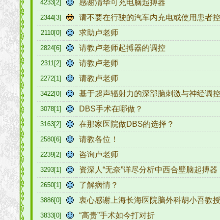
感谢清华可充电脑起搏器
4233[2]
请不要在行驶的汽车内充电或使用患者
2344[3]
求助卢老师
2110[0]
请教卢老师起搏器的调控
2824[6]
请教卢老师
2311[2]
请教卢老师
2272[1]
基于超声辐射力的深部脑刺激与神经调
3422[0]
DBS手术在哪做？
3078[1]
在那家医院做DBS的选择？
3163[2]
请教各位！
2580[6]
咨询卢老师
2239[2]
资深人“无奈”详尽分析中西合壁脑起搏器
3293[1]
了解病情？
2650[1]
衷心感谢上海长海医院脑外科胡小吾教
3886[0]
“高贵”手术如今打对折
3833[0]