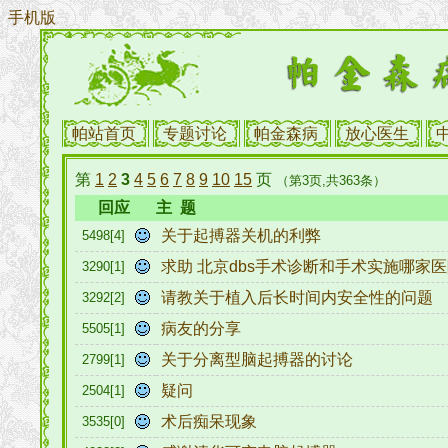
手机版
帕站首页
专题讨论
帕金森病
放心医生
第
1
2
3
4
5
6
7
8
9
10
15
页
（第3页,共363条）
回应
主 题
关于起搏器关机的利弊
5498[4]
求助 北京dbs手术诊断和手术实施哪家
3290[1]
请教关于植入后长时间内安全性的问题
3292[2]
病友的分享
5505[1]
关于分离型脑起搏器的讨论
2799[1]
疑问
2504[1]
术后痴呆现象
3535[0]