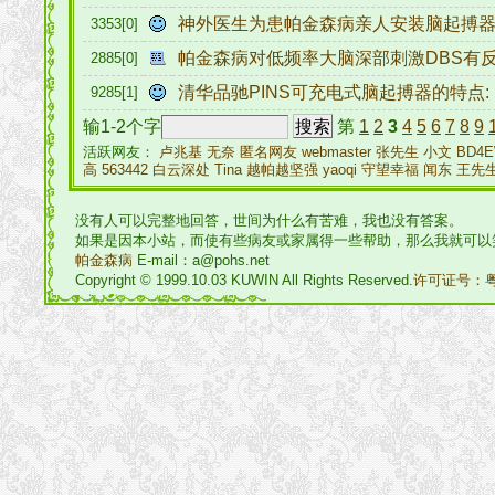
神外医生为患帕金森病亲人安装脑起搏
3353[0]
帕金森病对低频率大脑深部刺激DBS有
2885[0]
清华品驰PINS可充电式脑起搏器的特点
9285[1]
输1-2个字
第
1
2
3
4
5
6
7
8
9
活跃网友：
卢兆基
无奈
匿名网友
webmaster
张先生
小文
BD4
高
563442
白云深处
Tina
越帕越坚强
yaoqi
守望幸福
闻东
王先
没有人可以完整地回答，世间为什么有苦难，我也没有答案。
如果是因本小站，而使有些病友或家属得一些帮助，那么我就可以
帕金森病
E-mail：a@pohs.net
Copyright © 1999.10.03 KUWIN All Rights Reserved.
许可证号：粤I