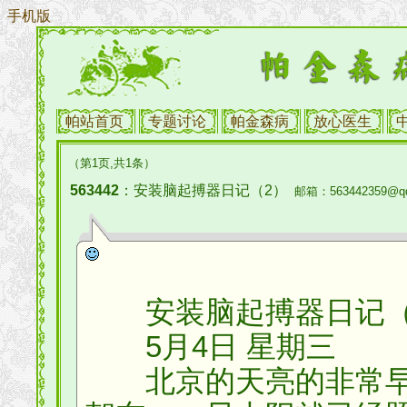
手机版
帕站首页
专题讨论
帕金森病
放心医生
（第1页,共1条）
563442
：安装脑起搏器日记（2）
邮箱：563442359@qq
安装脑起搏器日记（
5月4日 星期三
北京的天亮的非常早，