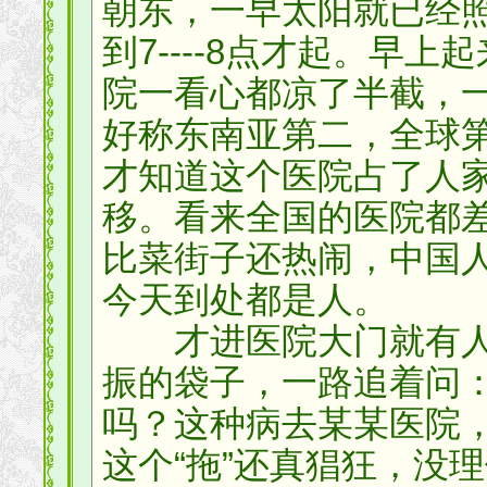
朝东，一早太阳就已经
到7----8点才起。早
院一看心都凉了半截，
好称东南亚第二，全球
才知道这个医院占了人
移。看来全国的医院都
比菜街子还热闹，中国
今天到处都是人。
才进医院大门就有人手
振的袋子，一路追着问
吗？这种病去某某医院
这个“拖”还真猖狂，没