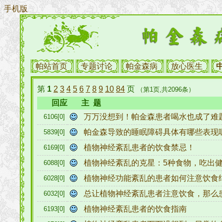
手机版
帕站首页
专题讨论
帕金森病
放心医生
第
1
2
3
4
5
6
7
8
9
10
84
页
（第1页,共2096条）
回应
主 题
万万没想到！帕金森患者喝水也成了难
6106[0]
帕金森导致的睡眠障碍具体有哪些表现
5839[0]
植物神经紊乱患者的饮食禁忌！
6169[0]
植物神经紊乱的克星：5种食物，吃出
6088[0]
植物神经功能紊乱的患者如何注意饮食
6028[0]
总让植物神经紊乱患者注意饮食，那么
6032[0]
植物神经紊乱患者的饮食指南
6193[0]