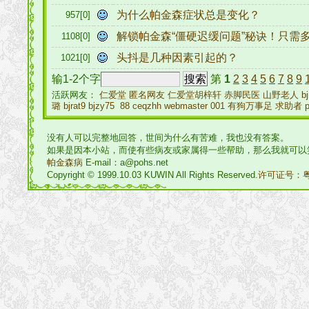
为什么帕金森症状总是变化？
957[0]
解锁帕金森“僵硬迟缓问题”秘诀！只需
1108[0]
头抖是几种因素引起的？
1021[0]
输1-2个字
第
1
2
3
4
5
6
7
8
9
活跃网友：
仁爱堂
匿名网友
仁爱堂胡梓轩
赤脚民医
山野老人
bj
璐
bjrat9
bjzy75
88
ceqzhh
webmaster
001
有狗万事足
求助者
没有人可以完整地回答，世间为什么有苦难，我也没有答案。
如果是因本小站，而使有些病友或家属得一些帮助，那么我就可以
帕金森病
E-mail：a@pohs.net
Copyright © 1999.10.03 KUWIN All Rights Reserved.
许可证号：粤I