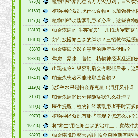
植物神经紊乱患者万万没想到，日常饮
976[0]
植物神经紊乱吃什么食物可以加强身体
1018[0]
植物神经功能紊乱患者必看，这些食物
1147[0]
帕金森病的“生存宝典”，几招助你带“病”
1281[0]
如何放慢帕金森的脚步？三招教你延缓
1161[0]
帕金森病会影响患者的晚年生活吗？
836[0]
焦虑、紧张、害怕，植物神经紊乱还能
1066[0]
出现植物神经紊乱后会有哪些后果，这
965[0]
帕金森患者不能吃那些食物？
1154[0]
这5种水果是帕金森克星！润肝又补肾
1119[0]
帕金森病的部分伴随症状怎么处理？
810[0]
医生提醒，植物神经紊乱患者平时要多
980[0]
植物神经紊乱有哪些表现？该怎么办？
997[0]
将“养生”用在帕金森的治疗上，竟然对
1064[0]
帕金森晚期整天昏睡 帕金森晚期有哪
982[0]