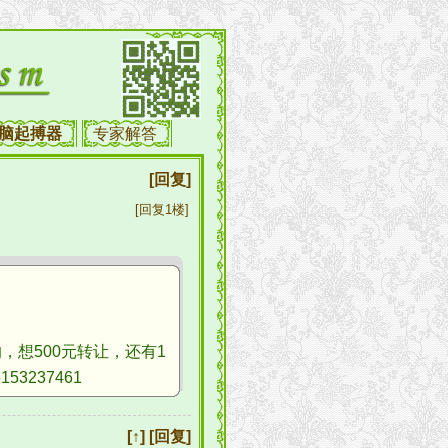
脑起搏器
专家解答
[回复]
[回复1楼]
想500元转让，还有1
3237461
[↑]
[回复]