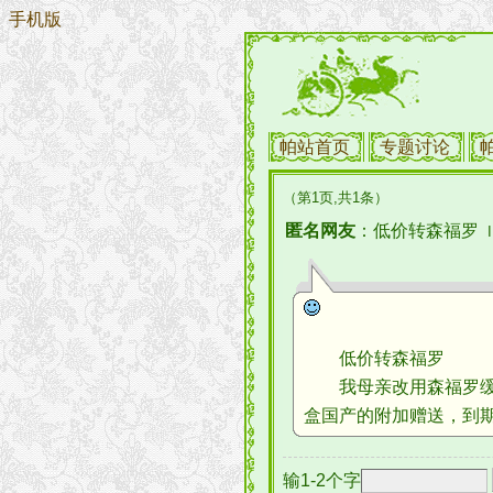
手机版
帕站首页
专题讨论
（第1页,共1条）
匿名网友
：低价转森福罗
I
低价转森福罗
我母亲改用森福罗缓释片
盒国产的附加赠送，到期日
输1-2个字