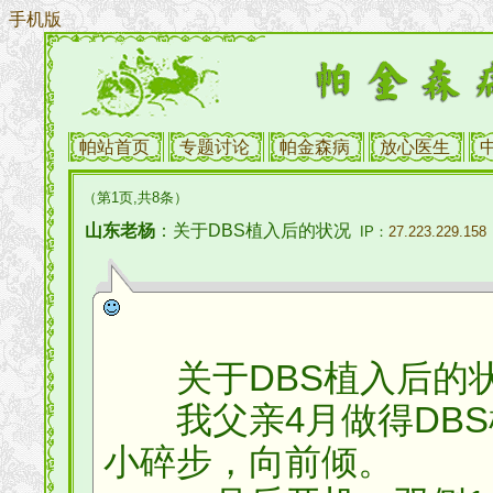
手机版
帕站首页
专题讨论
帕金森病
放心医生
（第1页,共8条）
山东老杨
：关于DBS植入后的状况
IP：
27.223.229.158
关于DBS植入后的
我父亲4月做得DBS
小碎步，向前倾。