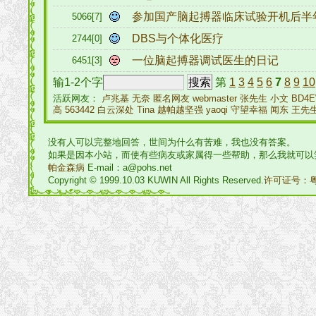
参加国产脑起搏器临床试验开机后半
5066[7]
DBS与个体化医疗
2744[0]
一位脑起搏器调试医生的日记
6451[3]
输1-2个字
第
1
3
4
5
6
7
8
9
10
活跃网友：
卢兆基
无奈
匿名网友
webmaster
张先生
小文
BD4
高
563442
白云深处
Tina
越帕越坚强
yaoqi
守望幸福
闻东
王先
没有人可以完整地回答，世间为什么有苦难，我也没有答案。
如果是因本小站，而使有些病友或家属得一些帮助，那么我就可以
帕金森病
E-mail：a@pohs.net
Copyright © 1999.10.03 KUWIN All Rights Reserved.
许可证号：粤I