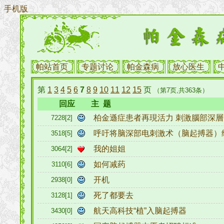
手机版
帕站首页
专题讨论
帕金森病
放心医生
第
1
3
4
5
6
7
8
9
10
11
12
15
页
（第7页,共363条）
回应
主 题
柏金遜症患者再現活力 刺激腦部深層
7228[2]
呼吁将脑深部电刺激术（脑起搏器）
3518[5]
我的姐姐
3064[2]
如何减药
3110[6]
开机
2938[0]
死了都要去
3128[1]
航天高科技“植”入脑起搏器
3430[0]