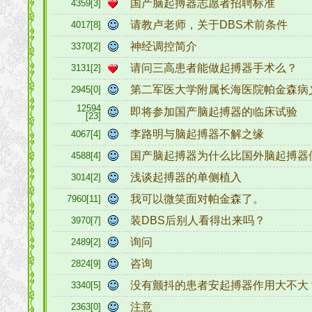
国产脑起搏器志愿者招聘标准
4359[3]
请教卢老师，关于DBS术前条件
4017[8]
神经调控简介
3370[2]
请问三高患者能做起搏器手术么？
3131[2]
第二军医大学附属长海医院帕金森病
2945[0]
12594
即将参加国产脑起搏器的临床试验
[23]
李路明与脑起搏器不解之缘
4067[4]
国产脑起搏器为什么比国外脑起搏器
4588[4]
浅谈起搏器的单侧植入
3014[2]
我可以微笑面对帕金森了。
7960[11]
装DBS后别人看得出来吗？
3970[7]
询问
2489[2]
咨询
2824[9]
没有颤抖的患者安起搏器作用大不大
3340[5]
注意
2363[0]